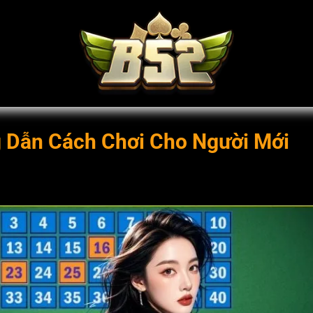
 Dẫn Cách Chơi Cho Người Mới