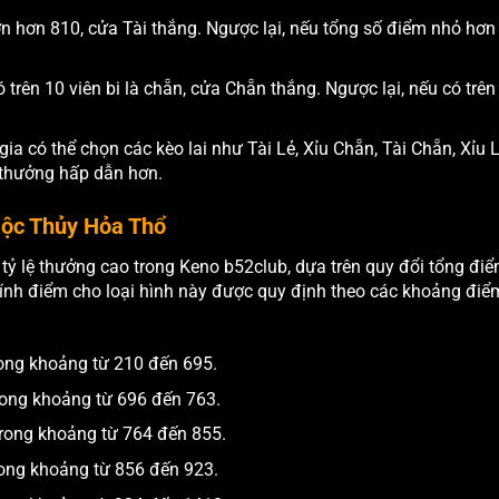
ớn hơn 810, cửa Tài thắng. Ngược lại, nếu tổng số điểm nhỏ hơn
 trên 10 viên bi là chẵn, cửa Chẵn thắng. Ngược lại, nếu có trên
ia có thể chọn các kèo lai như Tài Lẻ, Xỉu Chẵn, Tài Chẵn, Xỉu L
ệ thưởng hấp dẫn hơn.
ộc Thủy Hỏa Thổ
tỷ lệ thưởng cao trong Keno b52club, dựa trên quy đổi tổng đi
tính điểm cho loại hình này được quy định theo các khoảng điể
ong khoảng từ 210 đến 695.
ong khoảng từ 696 đến 763.
rong khoảng từ 764 đến 855.
ong khoảng từ 856 đến 923.