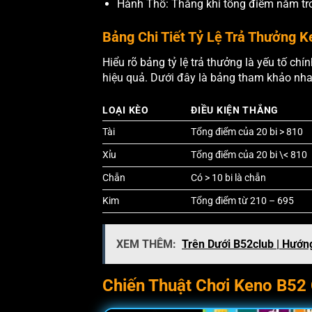
Hành Thổ: Thắng khi tổng điểm nằm tr
Bảng Chi Tiết Tỷ Lệ Trả Thưởng 
Hiểu rõ bảng tỷ lệ trả thưởng là yếu tố ch
hiệu quả. Dưới đây là bảng tham khảo nha
LOẠI KÈO
ĐIỀU KIỆN THẮNG
Tài
Tổng điểm của 20 bi > 810
Xỉu
Tổng điểm của 20 bi \< 810
Chẵn
Có > 10 bi là chẵn
Kim
Tổng điểm từ 210 – 695
XEM THÊM:
Trên Dưới B52club | Hướn
Chiến Thuật Chơi Keno B52