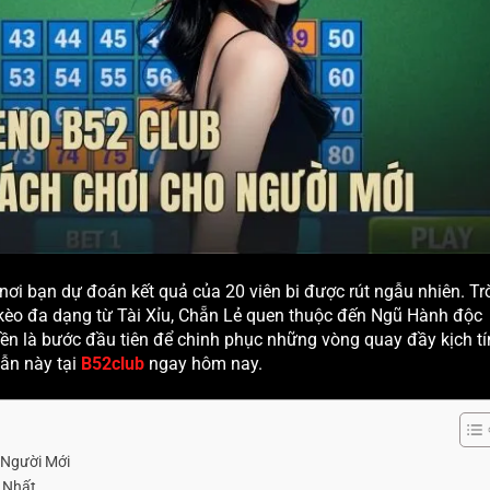
, nơi bạn dự đoán kết quả của 20 viên bi được rút ngẫu nhiên. Tr
 kèo đa dạng từ Tài Xỉu, Chẵn Lẻ quen thuộc đến Ngũ Hành độc
iền là bước đầu tiên để chinh phục những vòng quay đầy kịch tí
dẫn này tại
B52club
ngay hôm nay.
 Người Mới
 Nhất