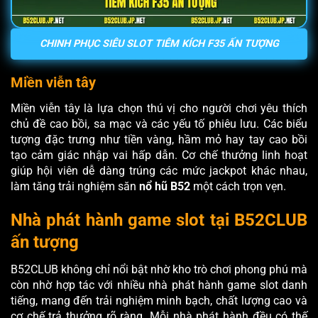
CHINH PHỤC SIÊU SLOT TIÊM KÍCH F35 ẤN TƯỢNG
Miền viễn tây
Miền viễn tây là lựa chọn thú vị cho người chơi yêu thích
chủ đề cao bồi, sa mạc và các yếu tố phiêu lưu. Các biểu
tượng đặc trưng như tiền vàng, hầm mỏ hay tay cao bồi
tạo cảm giác nhập vai hấp dẫn. Cơ chế thưởng linh hoạt
giúp hội viên dễ dàng trúng các mức jackpot khác nhau,
làm tăng trải nghiệm săn
nổ hũ B52
một cách trọn vẹn.
Nhà phát hành game slot tại B52CLUB
ấn tượng
B52CLUB không chỉ nổi bật nhờ kho trò chơi phong phú mà
còn nhờ hợp tác với nhiều nhà phát hành game slot danh
tiếng, mang đến trải nghiệm minh bạch, chất lượng cao và
cơ chế trả thưởng rõ ràng. Mỗi nhà phát hành đều có thế