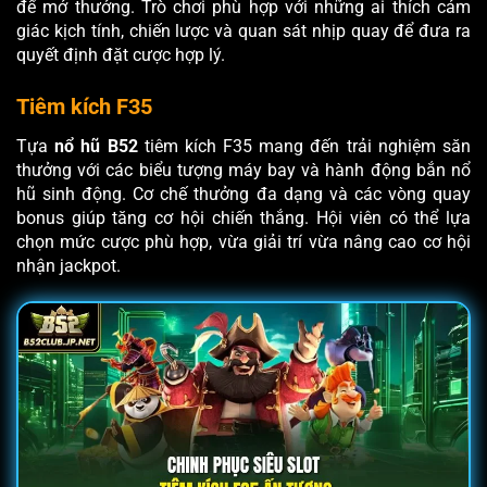
để mở thưởng. Trò chơi phù hợp với những ai thích cảm
giác kịch tính, chiến lược và quan sát nhịp quay để đưa ra
quyết định đặt cược hợp lý.
Tiêm kích F35
Tựa
nổ hũ B52
tiêm kích F35 mang đến trải nghiệm săn
thưởng với các biểu tượng máy bay và hành động bắn nổ
hũ sinh động. Cơ chế thưởng đa dạng và các vòng quay
bonus giúp tăng cơ hội chiến thắng. Hội viên có thể lựa
chọn mức cược phù hợp, vừa giải trí vừa nâng cao cơ hội
nhận jackpot.