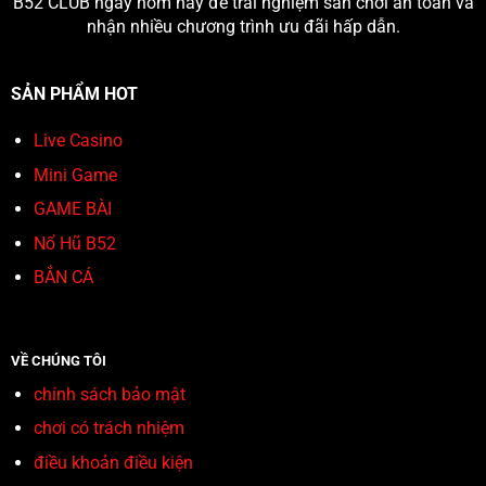
B52 CLUB ngay hôm nay để trải nghiệm sân chơi an toàn và
nhận nhiều chương trình ưu đãi hấp dẫn.
SẢN PHẨM HOT
Live Casino
Mini Game
GAME BÀI
Nổ Hũ B52
BẮN CÁ
VỀ CHÚNG TÔI
chính sách bảo mật
chơi có trách nhiệm
điều khoản điều kiện