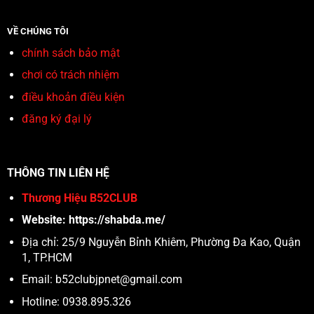
VỀ CHÚNG TÔI
chính sách bảo mật
chơi có trách nhiệm
điều khoản điều kiện
đăng ký đại lý
THÔNG TIN LIÊN HỆ
Thương Hiệu B52CLUB
Website: https://shabda.me/
Địa chỉ: 25/9 Nguyễn Bỉnh Khiêm, Phường Đa Kao, Quận
1, TP.HCM
Email:
b52clubjpnet@gmail.com
Hotline: 0938.895.326