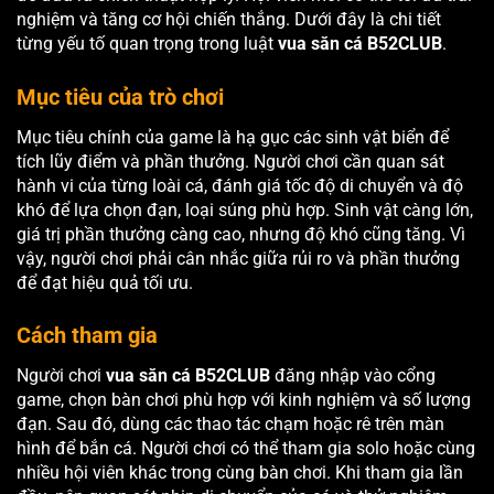
nghiệm và tăng cơ hội chiến thắng. Dưới đây là chi tiết
từng yếu tố quan trọng trong luật
vua săn cá B52CLUB
.
Mục tiêu của trò chơi
Mục tiêu chính của game là hạ gục các sinh vật biển để
tích lũy điểm và phần thưởng. Người chơi cần quan sát
hành vi của từng loài cá, đánh giá tốc độ di chuyển và độ
khó để lựa chọn đạn, loại súng phù hợp. Sinh vật càng lớn,
giá trị phần thưởng càng cao, nhưng độ khó cũng tăng. Vì
vậy, người chơi phải cân nhắc giữa rủi ro và phần thưởng
để đạt hiệu quả tối ưu.
Cách tham gia
Người chơi
vua săn cá B52CLUB
đăng nhập vào cổng
game, chọn bàn chơi phù hợp với kinh nghiệm và số lượng
đạn. Sau đó, dùng các thao tác chạm hoặc rê trên màn
hình để bắn cá. Người chơi có thể tham gia solo hoặc cùng
nhiều hội viên khác trong cùng bàn chơi. Khi tham gia lần