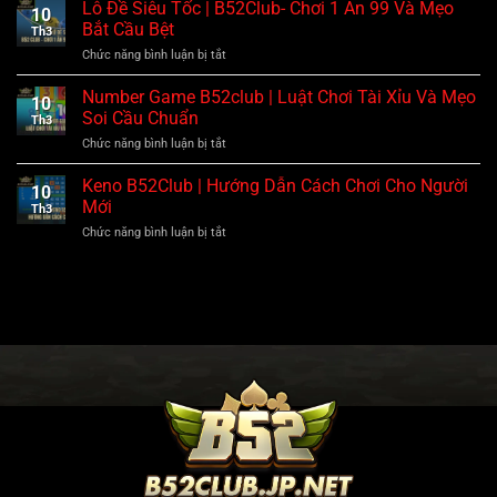
Lô Đề Siêu Tốc | B52Club- Chơi 1 Ăn 99 Và Mẹo
Và
10
–
Bắt Cầu Bệt
Phương
Th3
Luật
Pháp
Chơi
Chức năng bình luận bị tắt
ở
Chốt
Và
Lô
Lời
Mẹo
Đề
Number Game B52club | Luật Chơi Tài Xỉu Và Mẹo
Săn
10
Siêu
Soi Cầu Chuẩn
Hũ
Th3
Tốc
Jackpot
|
Chức năng bình luận bị tắt
ở
Tại
B52Club-
Number
B52club
Chơi
Game
Keno B52Club | Hướng Dẫn Cách Chơi Cho Người
1
10
B52club
Mới
Ăn
Th3
|
99
Luật
Chức năng bình luận bị tắt
ở
Và
Chơi
Keno
Mẹo
Tài
B52Club
Bắt
Xỉu
|
Cầu
Và
Hướng
Bệt
Mẹo
Dẫn
Soi
Cách
Cầu
Chơi
Chuẩn
Cho
Người
Mới