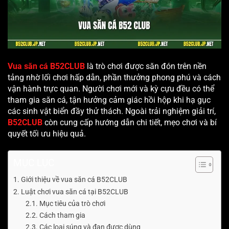
Vua săn cá B52CLUB
là trò chơi được săn đón trên nền
tảng nhờ lối chơi hấp dẫn, phần thưởng phong phú và cách
vận hành trực quan. Người chơi mới và kỳ cựu đều có thể
tham gia săn cá, tận hưởng cảm giác hồi hộp khi hạ gục
các sinh vật biển đầy thử thách. Ngoài trải nghiệm giải trí,
B52CLUB
còn cung cấp hướng dẫn chi tiết, mẹo chơi và bí
quyết tối ưu hiệu quả.
MỤC LỤC
Giới thiệu về vua săn cá B52CLUB
Luật chơi vua săn cá tại B52CLUB
Mục tiêu của trò chơi
Cách tham gia
Các loại súng và đạn được dùng